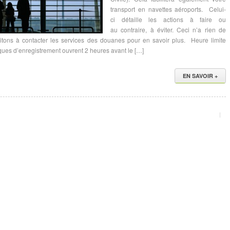
transport en navettes aéroports. Celui-
ci détaille les actions à faire ou
au contraire, à éviter. Ceci n’a rien de
vitons à contacter les services des douanes pour en savoir plus. Heure limite
ques d’enregistrement ouvrent 2 heures avant le […]
EN SAVOIR +
|