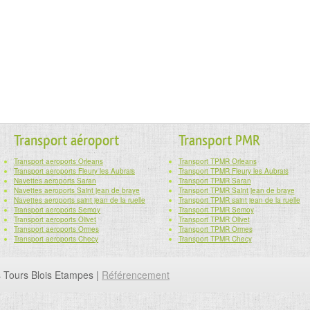
Transport aéroport
Transport PMR
Transport aeroports Orleans
Transport TPMR Orleans
Transport aeroports Fleury les Aubrais
Transport TPMR Fleury les Aubrais
Navettes aeroports Saran
Transport TPMR Saran
Navettes aeroports Saint jean de braye
Transport TPMR Saint jean de braye
Navettes aeroports saint jean de la ruelle
Transport TPMR saint jean de la ruelle
Transport aeroports Semoy
Transport TPMR Semoy
Transport aeroports Olivet
Transport TPMR Olivet
Transport aeroports Ormes
Transport TPMR Ormes
Transport aeroports Checy
Transport TPMR Checy
s Tours Blois Etampes |
Référencement