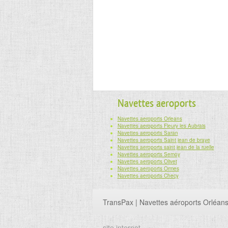
Navettes aeroports
Navettes aeroports Orleans
Navettes aeroports Fleury les Aubrais
Navettes aeroports Saran
Navettes aeroports Saint jean de braye
Navettes aeroports saint jean de la ruelle
Navettes aeroports Semoy
Navettes aeroports Olivet
Navettes aeroports Ormes
Navettes aeroports Checy
TransPax | Navettes aéroports Orléan
site internet