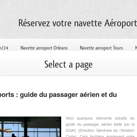
Réservez votre navette Aéropor
4h/24
Navette aeroport Orleans
Navette aeroport Tours
Select a page
orts : guide du passager aérien et du
Voici quelques éléments extraits du
guide du passager aérien édité par la
DGAC (Direction Générale de l’Aviation
Civile). Cela facilitera également votre