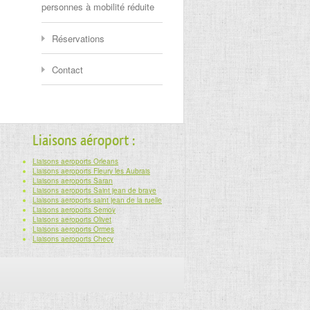
personnes à mobilité réduite
Réservations
Contact
Liaisons aéroport :
Liaisons aeroports Orleans
Liaisons aeroports Fleury les Aubrais
Liaisons aeroports Saran
Liaisons aeroports Saint jean de braye
Liaisons aeroports saint jean de la ruelle
Liaisons aeroports Semoy
Liaisons aeroports Olivet
Liaisons aeroports Ormes
Liaisons aeroports Checy