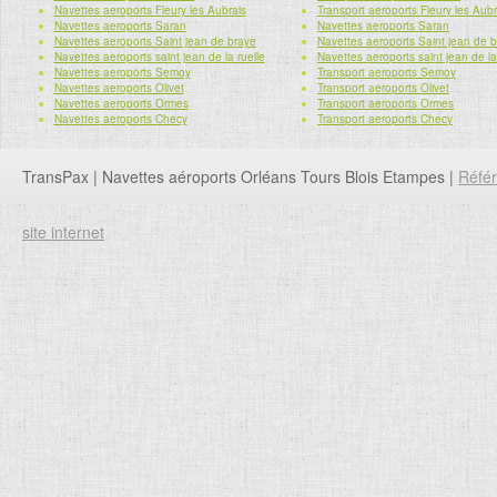
Navettes aeroports Fleury les Aubrais
Transport aeroports Fleury les Aubr
Navettes aeroports Saran
Navettes aeroports Saran
Navettes aeroports Saint jean de braye
Navettes aeroports Saint jean de 
Navettes aeroports saint jean de la ruelle
Navettes aeroports saint jean de la
Navettes aeroports Semoy
Transport aeroports Semoy
Navettes aeroports Olivet
Transport aeroports Olivet
Navettes aeroports Ormes
Transport aeroports Ormes
Navettes aeroports Checy
Transport aeroports Checy
TransPax | Navettes aéroports Orléans Tours Blois Etampes |
Réfé
site internet