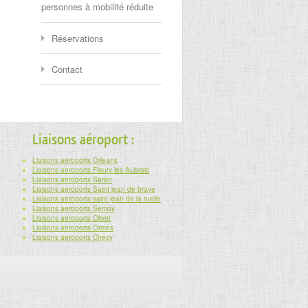
personnes à mobilité réduite
Réservations
Contact
Liaisons aéroport :
Liaisons aeroports Orleans
Liaisons aeroports Fleury les Aubrais
Liaisons aeroports Saran
Liaisons aeroports Saint jean de braye
Liaisons aeroports saint jean de la ruelle
Liaisons aeroports Semoy
Liaisons aeroports Olivet
Liaisons aeroports Ormes
Liaisons aeroports Checy