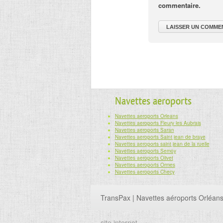
commentaire.
Navettes aeroports
Navettes aeroports Orleans
Navettes aeroports Fleury les Aubrais
Navettes aeroports Saran
Navettes aeroports Saint jean de braye
Navettes aeroports saint jean de la ruelle
Navettes aeroports Semoy
Navettes aeroports Olivet
Navettes aeroports Ormes
Navettes aeroports Checy
TransPax | Navettes aéroports Orléan
site internet