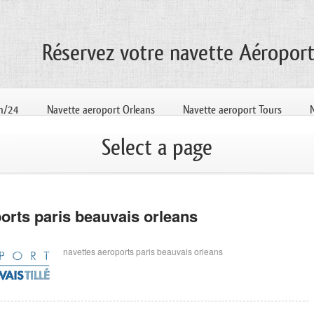
Réservez votre navette Aéropor
4h/24
Navette aeroport Orleans
Navette aeroport Tours
Select a page
orts paris beauvais orleans
navettes aeroports paris beauvais orleans